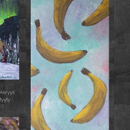
 Akryyli
Myyty