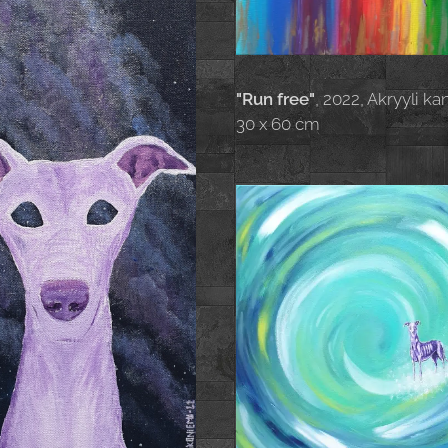
"Run free"
, 2022, Akryyli ka
30 x 60 cm