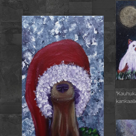
"Kauhuka
kankaall