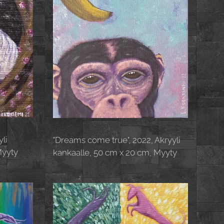
li
"Dreams come true", 2022, Akryyli
Myyty
kankaalle, 50 cm x 20 cm, Myyty