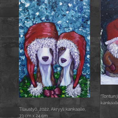
"Tontun j
kankaall
Tilaustyö, 2022, Akryyli kankaalle,
33 cm x 24 cm