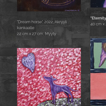
"Eternity
"Dream horse", 2022, Akryyli
40 cm x
kankaalle
22 cm x 27 cm, Myyty