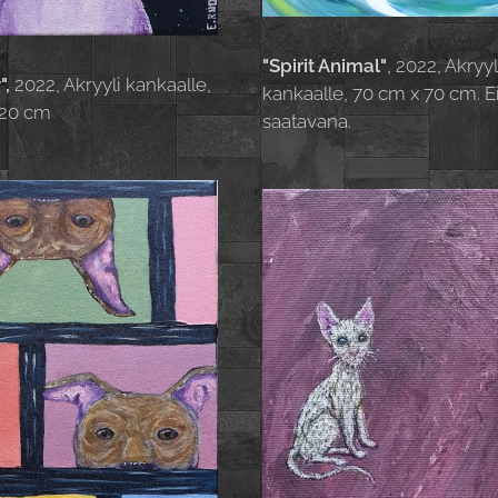
"Spirit Animal"
, 2022, Akryyl
",
2022, Akryyli kankaalle,
kankaalle, 70 cm x 70 cm. E
 20 cm
saatavana.