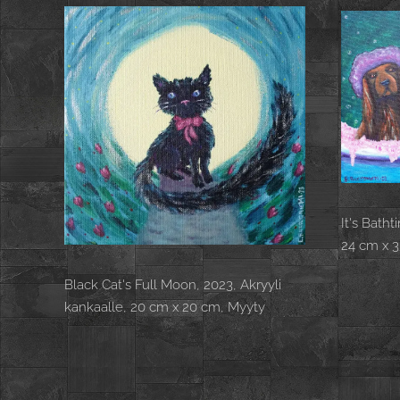
It's Batht
24 cm x 
Black Cat's Full Moon, 2023, Akryyli
kankaalle, 20 cm x 20 cm, Myyty